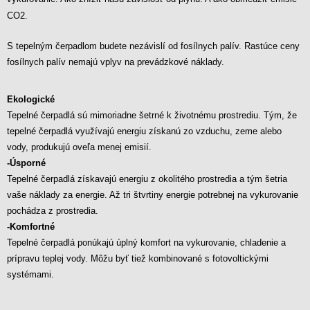
CO2
.
S tepelným čerpadlom budete nezávislí od fosílnych palív. Rastúce ceny
fosílnych palív nemajú vplyv na prevádzkové náklady.
Ekologické
Tepelné čerpadlá sú mimoriadne šetrné k životnému prostrediu. Tým, že
tepelné čerpadlá využívajú energiu získanú zo vzduchu, zeme alebo
vody, produkujú oveľa menej emisií.
-Úsporné
Tepelné čerpadlá získavajú energiu z okolitého prostredia a tým šetria
vaše náklady za energie. Až tri štvrtiny energie potrebnej na vykurovanie
pochádza z prostredia.
-Komfortné
Tepelné čerpadlá ponúkajú úplný komfort na vykurovanie, chladenie a
prípravu teplej vody. Môžu byť tiež kombinované s fotovoltickými
systémami.