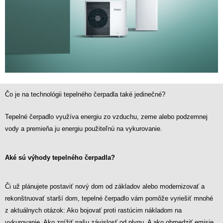
Čo je na technológii tepelného čerpadla také jedinečné?
Tepelné čerpadlo
využíva energiu zo vzduchu, zeme alebo podzemnej
vody
a premieňa ju energiu použiteľnú na vykurovanie.
Aké sú výhody
tepelného čerpadla?
Či už plánujete postaviť nový dom od základov alebo modernizovať a
rekonštruovať starší dom, tepelné čerpadlo vám pomôže vyriešiť mnohé
z aktuálnych otázok: Ako
bojovať proti rastúcim nákladom na
vykurovanie
. Ako
znížiť našu závislosť od
plynu. A ako
obmedziť emisie