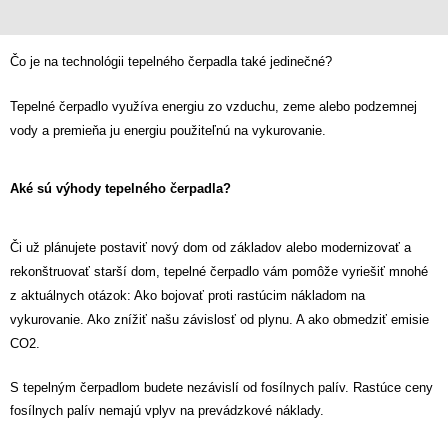
Čo je na technológii tepelného čerpadla také jedinečné?
Tepelné čerpadlo
využíva energiu zo vzduchu, zeme alebo podzemnej
vody
a premieňa ju energiu použiteľnú na vykurovanie.
Aké sú výhody
tepelného čerpadla?
Či už plánujete postaviť nový dom od základov alebo modernizovať a
rekonštruovať starší dom, tepelné čerpadlo vám pomôže vyriešiť mnohé
z aktuálnych otázok: Ako
bojovať proti rastúcim nákladom na
vykurovanie
. Ako
znížiť našu závislosť od
plynu. A ako
obmedziť emisie
CO2
.
S tepelným čerpadlom budete nezávislí od fosílnych palív. Rastúce ceny
fosílnych palív nemajú vplyv na prevádzkové náklady.