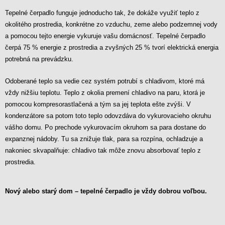
Tepelné čerpadlo funguje jednoducho tak, že dokáže využiť teplo z
okolitého prostredia, konkrétne zo vzduchu, zeme alebo podzemnej vody
a pomocou tejto energie vykuruje vašu domácnosť. Tepelné čerpadlo
čerpá 75 % energie z prostredia a zvyšných 25 % tvorí elektrická energia
potrebná na prevádzku.
Odoberané teplo sa vedie cez systém potrubí s chladivom, ktoré má
vždy nižšiu teplotu. Teplo z okolia premení chladivo na paru, ktorá je
pomocou kompresorastlačená a tým sa jej teplota ešte zvýši. V
kondenzátore sa potom toto teplo odovzdáva do vykurovacieho okruhu
vášho domu. Po prechode vykurovacím okruhom sa para dostane do
expanznej nádoby. Tu sa znižuje tlak, para sa rozpína, ochladzuje a
nakoniec skvapalňuje: chladivo tak môže znovu absorbovať teplo z
prostredia.
Nový alebo starý dom – tepelné čerpadlo je vždy dobrou voľbou.